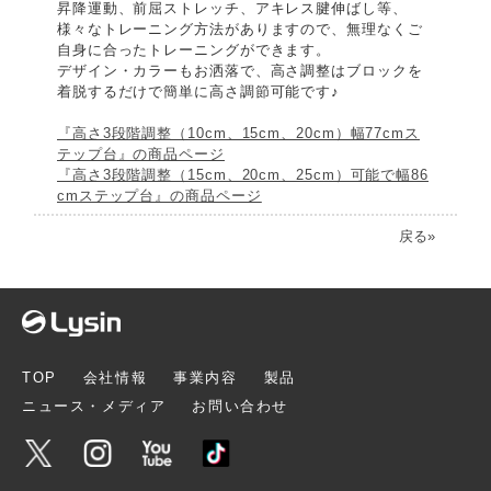
昇降運動、前屈ストレッチ、アキレス腱伸ばし等、
様々なトレーニング方法がありますので、無理なくご
自身に合ったトレーニングができます。
デザイン・カラーもお洒落で、高さ調整はブロックを
着脱するだけで簡単に高さ調節可能です♪
『高さ3段階調整（10cm、15cm、20cm）幅77cmス
テップ台』の商品ページ
『高さ3段階調整（15cm、20cm、25cm）可能で幅86
cmステップ台』の商品ページ
戻る»
TOP
会社情報
事業内容
製品
ニュース・メディア
お問い合わせ